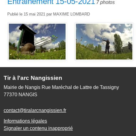
Entrainement 15-05-2021
7 photos
Publié le
15 mai 2021
par
MAXIME LOMBARD
Tir à l'arc Nangissien
Mairie de Nangis Rue Maréchal de Lattre de Tassigny
77370
NANGIS
contact@tiralarcnangissien.fr
Informations légales
Signaler un contenu inapproprié