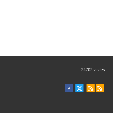
24702
visites