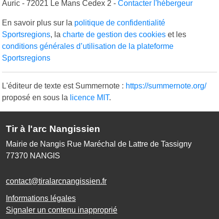
Auric - 72021 Le Mans Cedex 2 -
Contacter l'hébergeur
En savoir plus sur la
politique de confidentialité
Sportsregions
, la
charte de gestion des cookies
et les
conditions générales d’utilisation de la plateforme
Sportsregions
L'éditeur de texte est Summernote :
https://summernote.org/
proposé en sous la
licence MIT
.
Tir à l'arc Nangissien
Mairie de Nangis Rue Maréchal de Lattre de Tassigny
77370
NANGIS
contact@tiralarcnangissien.fr
Informations légales
Signaler un contenu inapproprié