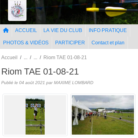
Panneau de gestion des cookies
Tir à l'Arc Nangissien
ACCUEIL
LA VIE DU CLUB
INFO PRATIQUE
PHOTOS & VIDÉOS
PARTICIPER
Contact et plan
Accueil
Riom TAE 01-08-21
Riom TAE 01-08-21
Publié le
04 août 2021
par MAXIME LOMBARD