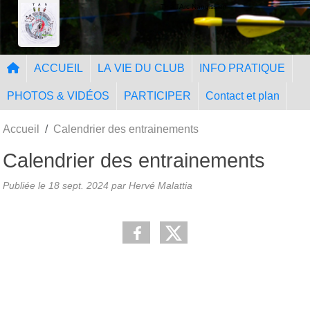
Panneau de gestion des cookies
Tir à l'Arc Nangissien
ACCUEIL
LA VIE DU CLUB
INFO PRATIQUE
PHOTOS & VIDÉOS
PARTICIPER
Contact et plan
Accueil
Calendrier des entrainements
Calendrier des entrainements
Publiée le
18 sept. 2024
par Hervé Malattia