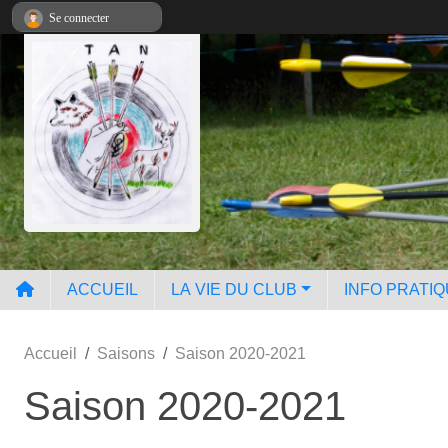
Panneau de gestion des cookies
Se connecter
ACCUEIL
LA VIE DU CLUB
INFO PRATI
Accueil
Saisons
Saison 2020-2021
Saison 2020-2021