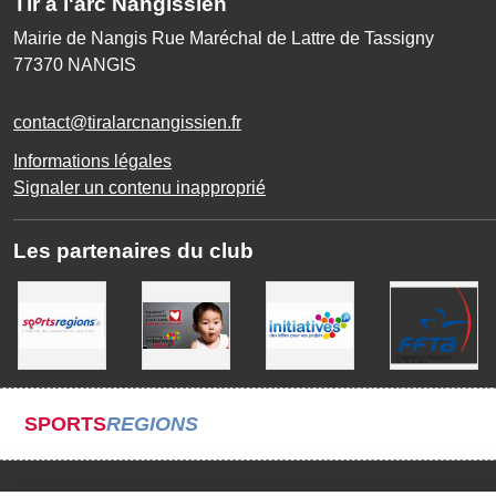
Tir à l'arc Nangissien
Mairie de Nangis Rue Maréchal de Lattre de Tassigny
77370
NANGIS
contact@tiralarcnangissien.fr
Informations légales
Signaler un contenu inapproprié
Les partenaires du club
SPORTS
REGIONS