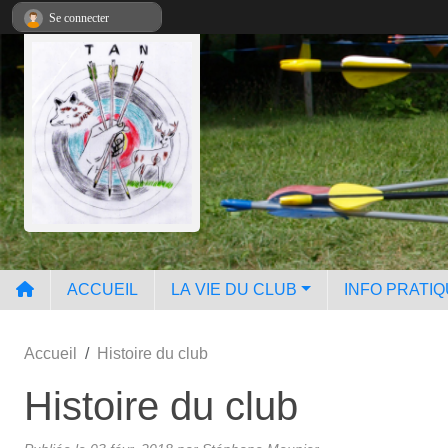
Panneau de gestion des cookies
Se connecter
ACCUEIL
LA VIE DU CLUB
INFO PRATI
Accueil
Histoire du club
Histoire du club