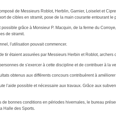
mposé de Messieurs Roblot, Herblin, Garnier, Loiselet et Cipres 
ort de cibles en stramit, pose de la main courante entourant le pa
ut possible grâce à Monsieur P. Macquin, de la ferme du Corroye
ues de stramit.
nnel, l'utilisation pouvait commencer.
as de tir étaient assurées par Messieurs Herbin et Roblot, archers 
rsonnes de s'exercer à cette discipline et de contribuer à la 
ltats obtenus aux différents concours contribuèrent à améliorer l
oute l'aide possible et nécessaire aux travaux. Grâce aux subven
ns de bonnes conditions en périodes hivernales, le bureau prés
la Halle des Sports.