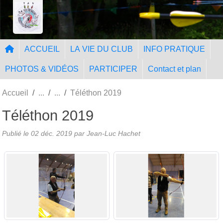
Panneau de gestion des cookies
Tir à l'Arc Nangissien
ACCUEIL
LA VIE DU CLUB
INFO PRATIQUE
PHOTOS & VIDÉOS
PARTICIPER
Contact et plan
Accueil
Téléthon 2019
Téléthon 2019
Publié le
02 déc. 2019
par Jean-Luc Hachet