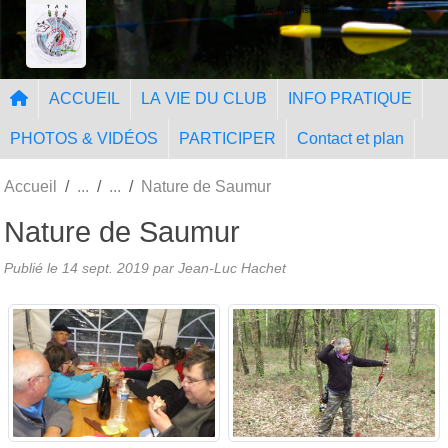
Panneau de gestion des cookies
Tir à l'Arc Nangissien
ACCUEIL
LA VIE DU CLUB
INFO PRATIQUE
PHOTOS & VIDÉOS
PARTICIPER
Contact et plan
Accueil
Nature de Saumur
Nature de Saumur
Publié le
14 sept. 2019
par Jean-Luc Hachet