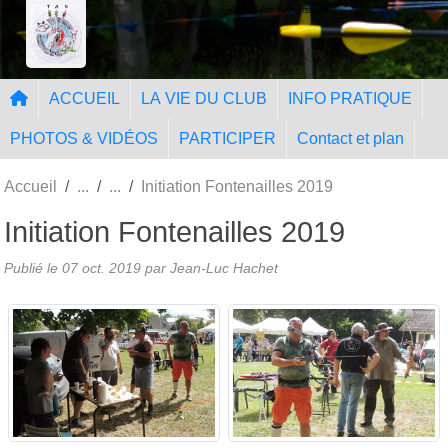
Panneau de gestion des cookies
Tir à l'Arc Nangissien
ACCUEIL
LA VIE DU CLUB
INFO PRATIQUE
PHOTOS & VIDÉOS
PARTICIPER
Contact et plan
Accueil
Initiation Fontenailles 2019
Initiation Fontenailles 2019
Publié le
07 oct. 2019
par Jean-Luc Hachet