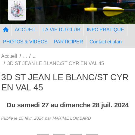
Panneau de gestion des cookies
Tir à l'Arc Nangissien
ACCUEIL
LA VIE DU CLUB
INFO PRATIQUE
PHOTOS & VIDÉOS
PARTICIPER
Contact et plan
Accueil
3D ST JEAN LE BLANC/ST CYR EN VAL 45
3D ST JEAN LE BLANC/ST CYR
EN VAL 45
Du
samedi
27
au
dimanche
28
juil.
2024
Publié le
15 févr. 2024
par MAXIME LOMBARD