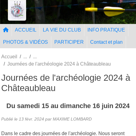
Panneau de gestion des cookies
Tir à l'Arc Nangissien
ACCUEIL
LA VIE DU CLUB
INFO PRATIQUE
PHOTOS & VIDÉOS
PARTICIPER
Contact et plan
Accueil
Journées de l'archéologie 2024 à Châteaubleau
Journées de l'archéologie 2024 à
Châteaubleau
Du
samedi
15
au
dimanche
16
juin
2024
Publié le
13 févr. 2024
par MAXIME LOMBARD
Dans le cadre des journées de l'archéologie. Nous seront