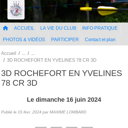
Panneau de gestion des cookies
Tir à l'Arc Nangissien
ACCUEIL
LA VIE DU CLUB
INFO PRATIQUE
PHOTOS & VIDÉOS
PARTICIPER
Contact et plan
Accueil
3D ROCHEFORT EN YVELINES 78 CR 3D
3D ROCHEFORT EN YVELINES
78 CR 3D
Le
dimanche
16
juin
2024
Publié le
15 févr. 2024
par MAXIME LOMBARD