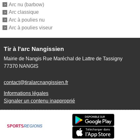
Arc nu (barbow)
Arc classique
Arc à poulies nu
Arc à poulies viseur
Tir à l'arc Nangissien
Mairie de Nangis Rue Maréchal de Lattre de Tassigny
77370
NANGIS
contact@tiralarcnangissien.fr
Informations légales
Signaler un contenu inapproprié
SPORTS
REGIONS