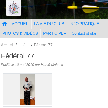
Panneau de gestion des cookies
Tir à l'Arc Nangissien
ACCUEIL
LA VIE DU CLUB
INFO PRATIQUE
PHOTOS & VIDÉOS
PARTICIPER
Contact et plan
Accueil
Fédéral 77
Fédéral 77
Publié le
10 mai 2019
par Hervé Malattia