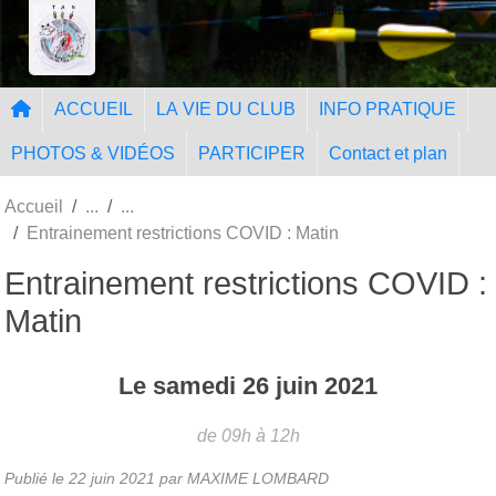
Panneau de gestion des cookies
Tir à l'Arc Nangissien
ACCUEIL
LA VIE DU CLUB
INFO PRATIQUE
PHOTOS & VIDÉOS
PARTICIPER
Contact et plan
Accueil
Entrainement restrictions COVID : Matin
Entrainement restrictions COVID :
Matin
Le
samedi
26
juin
2021
de 09h à 12h
Publié le
22 juin 2021
par MAXIME LOMBARD