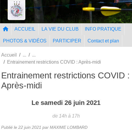
Panneau de gestion des cookies
Tir à l'Arc Nangissien
ACCUEIL
LA VIE DU CLUB
INFO PRATIQUE
PHOTOS & VIDÉOS
PARTICIPER
Contact et plan
Accueil
Entrainement restrictions COVID : Après-midi
Entrainement restrictions COVID :
Après-midi
Le
samedi
26
juin
2021
de 14h à 17h
Publié le
22 juin 2021
par MAXIME LOMBARD