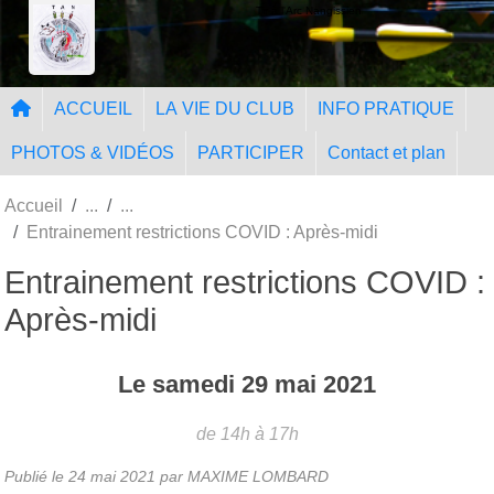
Panneau de gestion des cookies
Tir à l'Arc Nangissien
ACCUEIL
LA VIE DU CLUB
INFO PRATIQUE
PHOTOS & VIDÉOS
PARTICIPER
Contact et plan
Accueil
Entrainement restrictions COVID : Après-midi
Entrainement restrictions COVID :
Après-midi
Le
samedi
29
mai
2021
de 14h à 17h
Publié le
24 mai 2021
par MAXIME LOMBARD