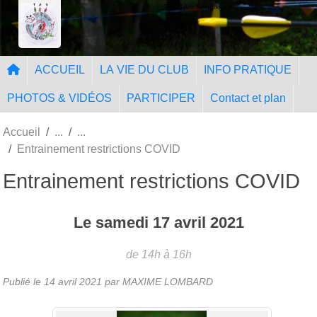
Panneau de gestion des cookies
Tir à l'Arc Nangissien
ACCUEIL
LA VIE DU CLUB
INFO PRATIQUE
PHOTOS & VIDÉOS
PARTICIPER
Contact et plan
Accueil
Entrainement restrictions COVID
Entrainement restrictions COVID
Le
samedi
17
avril
2021
de 14h à 16h
Publié le
14 avril 2021
par MAXIME LOMBARD