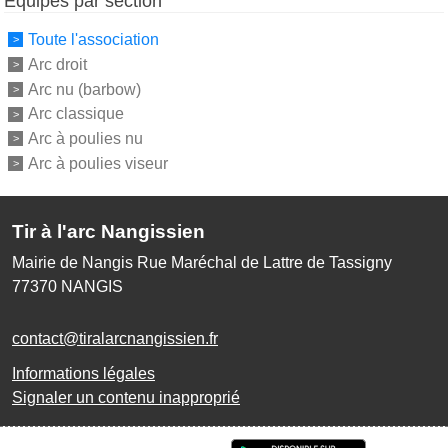
Équipes par section
Toute l'association
Arc droit
Arc nu (barbow)
Arc classique
Arc à poulies nu
Arc à poulies viseur
Tir à l'arc Nangissien
Mairie de Nangis Rue Maréchal de Lattre de Tassigny
77370
NANGIS
contact@tiralarcnangissien.fr
Informations légales
Signaler un contenu inapproprié