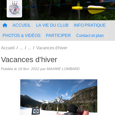
Panneau de gestion des cookies
Tir à l'Arc Nangissien
ACCUEIL
LA VIE DU CLUB
INFO PRATIQUE
PHOTOS & VIDÉOS
PARTICIPER
Contact et plan
Accueil
Vacances d'hiver
Vacances d'hiver
Publiée le
19 févr. 2022
par MAXIME LOMBARD