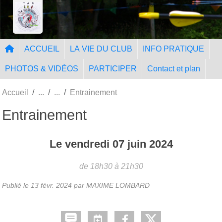
Panneau de gestion des cookies
Tir à l'Arc Nangissien
ACCUEIL
LA VIE DU CLUB
INFO PRATIQUE
PHOTOS & VIDÉOS
PARTICIPER
Contact et plan
Accueil
Entrainement
Entrainement
Le
vendredi
07
juin
2024
de 18h30 à 21h30
Publié le
13 févr. 2024
par MAXIME LOMBARD