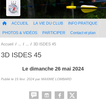
Panneau de gestion des cookies
Tir à l'Arc Nangissien
ACCUEIL
LA VIE DU CLUB
INFO PRATIQUE
PHOTOS & VIDÉOS
PARTICIPER
Contact et plan
Accueil
3D ISDES 45
3D ISDES 45
Le
dimanche
26
mai
2024
Publié le
15 févr. 2024
par MAXIME LOMBARD