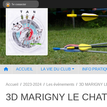
Panneau de gestion des cookies
Se connecter
ACCUEIL
LA VIE DU CLUB
INFO PRATI
Accueil
2023-2024
Les évènements
3D MARIGNY L
3D MARIGNY LE CHAT