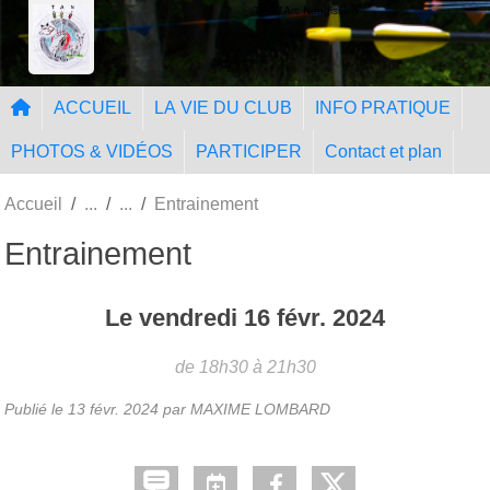
Panneau de gestion des cookies
Tir à l'Arc Nangissien
ACCUEIL
LA VIE DU CLUB
INFO PRATIQUE
PHOTOS & VIDÉOS
PARTICIPER
Contact et plan
Accueil
Entrainement
Entrainement
Le
vendredi
16
févr.
2024
de 18h30 à 21h30
Publié le
13 févr. 2024
par MAXIME LOMBARD