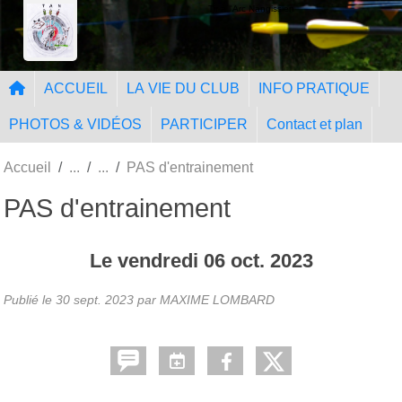
Panneau de gestion des cookies
Tir à l'Arc Nangissien
ACCUEIL
LA VIE DU CLUB
INFO PRATIQUE
PHOTOS & VIDÉOS
PARTICIPER
Contact et plan
Accueil
PAS d'entrainement
PAS d'entrainement
Le
vendredi
06
oct.
2023
Publié le
30 sept. 2023
par MAXIME LOMBARD