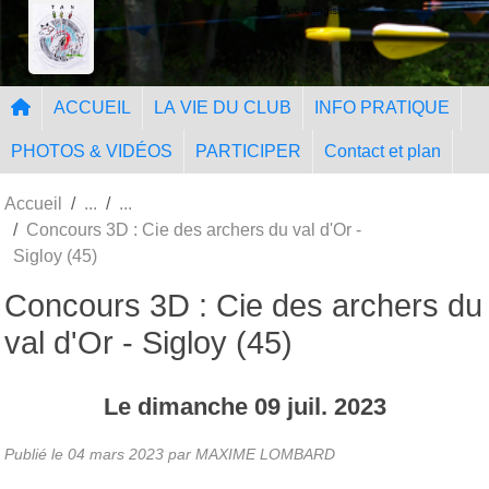
Panneau de gestion des cookies
Tir à l'Arc Nangissien
ACCUEIL
LA VIE DU CLUB
INFO PRATIQUE
PHOTOS & VIDÉOS
PARTICIPER
Contact et plan
Accueil
Concours 3D : Cie des archers du val d'Or -
Sigloy (45)
Concours 3D : Cie des archers du
val d'Or - Sigloy (45)
Le
dimanche
09
juil.
2023
Publié le
04 mars 2023
par MAXIME LOMBARD