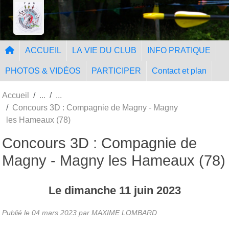
Panneau de gestion des cookies
Tir à l'Arc Nangissien
ACCUEIL
LA VIE DU CLUB
INFO PRATIQUE
PHOTOS & VIDÉOS
PARTICIPER
Contact et plan
Accueil
Concours 3D : Compagnie de Magny - Magny
les Hameaux (78)
Concours 3D : Compagnie de
Magny - Magny les Hameaux (78)
Le
dimanche
11
juin
2023
Publié le
04 mars 2023
par MAXIME LOMBARD