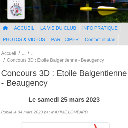
Panneau de gestion des cookies
Tir à l'Arc Nangissien
ACCUEIL
LA VIE DU CLUB
INFO PRATIQUE
PHOTOS & VIDÉOS
PARTICIPER
Contact et plan
Accueil
Concours 3D : Etoile Balgentienne - Beaugency
Concours 3D : Etoile Balgentienne
- Beaugency
Le
samedi
25
mars
2023
Publié le
04 mars 2023
par MAXIME LOMBARD