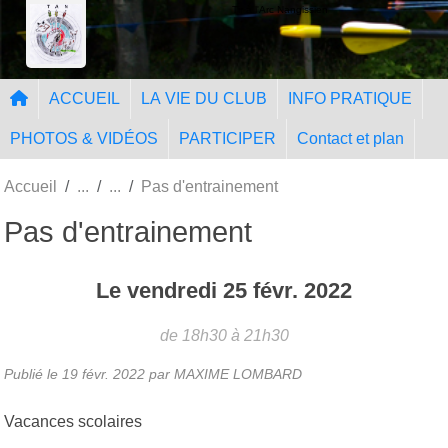
Panneau de gestion des cookies
Tir à l'Arc Nangissien
ACCUEIL
LA VIE DU CLUB
INFO PRATIQUE
PHOTOS & VIDÉOS
PARTICIPER
Contact et plan
Accueil
Pas d'entrainement
Pas d'entrainement
Le
vendredi
25
févr.
2022
de 18h30 à 21h30
Publié le
19 févr. 2022
par MAXIME LOMBARD
Vacances scolaires