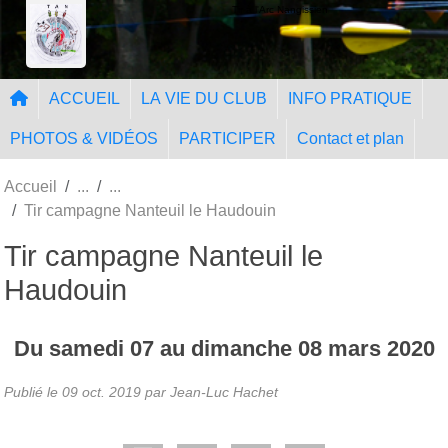
Panneau de gestion des cookies
Tir à l'Arc Nangissien
ACCUEIL
LA VIE DU CLUB
INFO PRATIQUE
PHOTOS & VIDÉOS
PARTICIPER
Contact et plan
Accueil
Tir campagne Nanteuil le Haudouin
Tir campagne Nanteuil le
Haudouin
Du
samedi
07
au
dimanche
08
mars
2020
Publié le
09 oct. 2019
par Jean-Luc Hachet