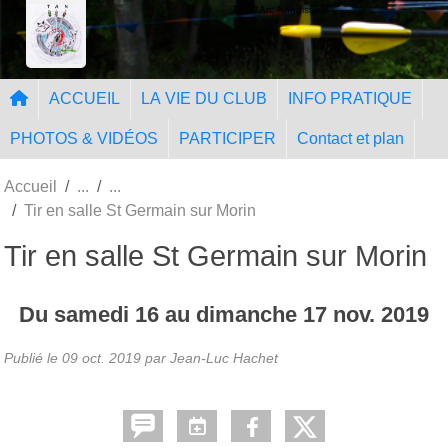
Panneau de gestion des cookies
Tir à l'Arc Nangissien
ACCUEIL
LA VIE DU CLUB
INFO PRATIQUE
PHOTOS & VIDÉOS
PARTICIPER
Contact et plan
Accueil
Tir en salle St Germain sur Morin
Tir en salle St Germain sur Morin
Du
samedi
16
au
dimanche
17
nov.
2019
Publié le
09 oct. 2019
par Jean-Luc Hachet