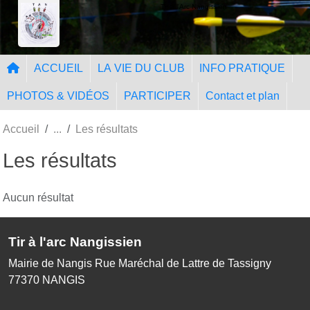
Panneau de gestion des cookies
Tir à l'Arc Nangissien
ACCUEIL
LA VIE DU CLUB
INFO PRATIQUE
PHOTOS & VIDÉOS
PARTICIPER
Contact et plan
Accueil
Les résultats
Les résultats
Aucun résultat
Tir à l'arc Nangissien
Mairie de Nangis Rue Maréchal de Lattre de Tassigny
77370
NANGIS