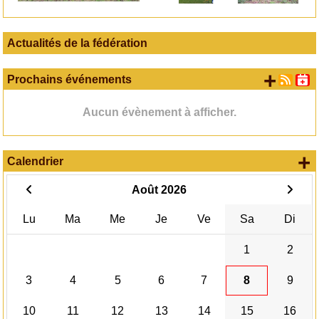
Actualités de la fédération
+ d'
Prochains événements
Aucun évènement à afficher.
+
Calendrier
Août 2026
Lu
Ma
Me
Je
Ve
Sa
Di
1
2
3
4
5
6
7
8
9
10
11
12
13
14
15
16