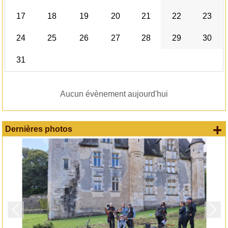
17
18
19
20
21
22
23
24
25
26
27
28
29
30
31
Aucun évènement aujourd'hui
+
Dernières photos
Précedent
Suiv