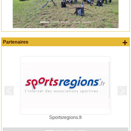
+
Partenaires
Précedent
Suiv
Sportsregions.fr